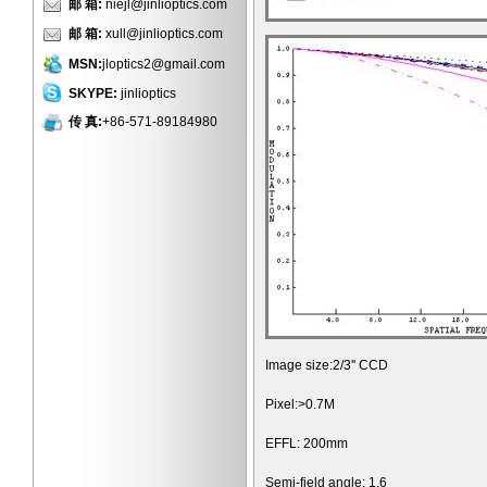
邮 箱:
niejl@jinlioptics.com
邮 箱:
xull@jinlioptics.com
MSN:
jloptics2@gmail.com
SKYPE:
jinlioptics
传 真:
+86-571-89184980
Image size:2/3'' CCD
Pixel:>0.7M
EFFL: 200mm
Semi-field angle: 1.6