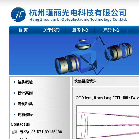
首 页
关于我们
新闻中心
产品中心
关于我们
光学元件
镜
资质证书
产品种类
设
定
现
长焦监控镜头
镜头概述
设计案例
CCD lens, it has long EFFL, little F#,
定制种类
现有模块
Contact us
电 话:
+86-571-89185488